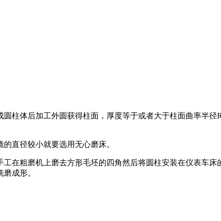
圆柱体后加工外圆获得柱面，厚度等于或者大于柱面曲率半径R
的直径较小就要选用无心磨床。
工在粗磨机上磨去方形毛坯的四角然后将圆柱安装在仪表车床的
铣磨成形。